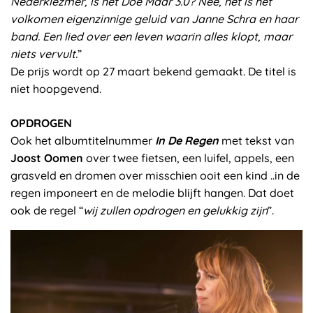
Nederklezmer, is het Doe Maar 3.0? Nee, het is het
volkomen eigenzinnige geluid van Janne Schra en haar
band. Een lied over een leven waarin alles klopt, maar
niets vervult.
”
De prijs wordt op 27 maart bekend gemaakt. De titel is
niet hoopgevend.
OPDROGEN
Ook het albumtitelnummer
In De Regen
met tekst van
Joost Oomen
over twee fietsen, een luifel, appels, een
grasveld en dromen over misschien ooit een kind ..in de
regen imponeert en de melodie blijft hangen. Dat doet
ook de regel “
wij zullen opdrogen en gelukkig zijn
”.