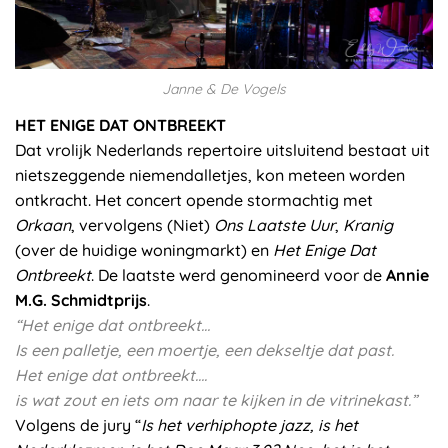
Janne & De Vogels
HET ENIGE DAT ONTBREEKT
Dat vrolijk Nederlands repertoire uitsluitend bestaat uit
nietszeggende niemendalletjes, kon meteen worden
ontkracht. Het concert opende stormachtig met
Orkaan
, vervolgens (Niet)
Ons Laatste Uur
,
Kranig
(over de huidige woningmarkt) en
Het Enige Dat
Ontbreekt
. De laatste werd genomineerd voor de
Annie
M.G. Schmidtprijs
.
“Het enige dat ontbreekt…
Is een palletje, een moertje, een dekseltje dat past.
Het enige dat ontbreekt….
is wat zout en iets om naar te kijken in de vitrinekast.”
Volgens de jury “
Is het verhiphopte jazz, is het