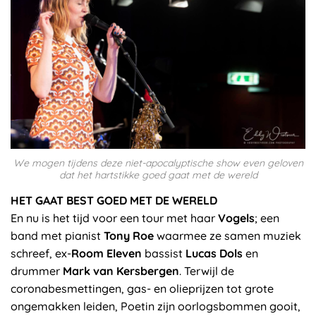
We mogen tijdens deze niet-apocalyptische show even geloven
dat het hartstikke goed gaat met de wereld
HET GAAT BEST GOED MET DE WERELD
En nu is het tijd voor een tour met haar
Vogels
; een
band met pianist
Tony Roe
waarmee ze samen muziek
schreef, ex-
Room Eleven
bassist
Lucas Dols
en
drummer
Mark van Kersbergen
. Terwijl de
coronabesmettingen, gas- en olieprijzen tot grote
ongemakken leiden, Poetin zijn oorlogsbommen gooit,