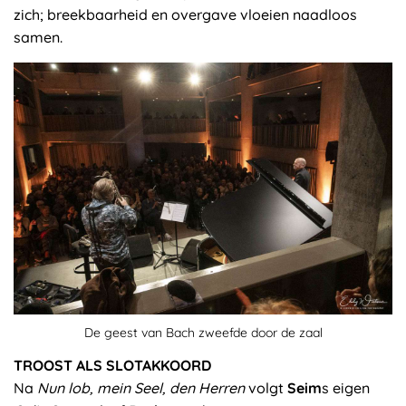
zich; breekbaarheid en overgave vloeien naadloos
samen.
De geest van Bach zweefde door de zaal
TROOST ALS SLOTAKKOORD
Na
Nun lob, mein Seel, den Herren
volgt
Seim
s eigen