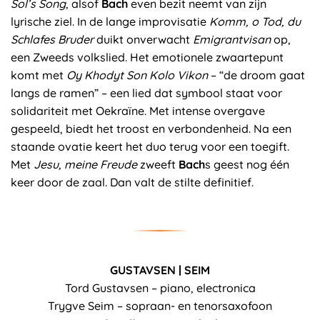
Sol’s Song
, alsof
Bach
even bezit neemt van zijn
lyrische ziel. In de lange improvisatie
Komm, o Tod, du
Schlafes Bruder
duikt onverwacht
Emigrantvisan
op,
een Zweeds volkslied. Het emotionele zwaartepunt
komt met
Oy Khodyt Son Kolo Vikon
– “de droom gaat
langs de ramen” – een lied dat symbool staat voor
solidariteit met Oekraïne. Met intense overgave
gespeeld, biedt het troost en verbondenheid. Na een
staande ovatie keert het duo terug voor een toegift.
Met
Jesu, meine Freude
zweeft
Bach
s geest nog één
keer door de zaal. Dan valt de stilte definitief.
GUSTAVSEN | SEIM
Tord Gustavsen – piano, electronica
Trygve Seim – sopraan- en tenorsaxofoon