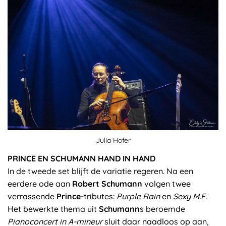
Julia Hofer
PRINCE EN SCHUMANN HAND IN HAND
In de tweede set blijft de variatie regeren. Na een
eerdere ode aan
Robert Schumann
volgen twee
verrassende
Prince
-tributes:
Purple Rain
en
Sexy M.F.
Het bewerkte thema uit
Schumann
s beroemde
Pianoconcert in A-mineur
sluit daar naadloos op aan,