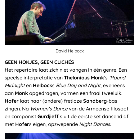
David Helbock
GEEN HOKJES, GEEN CLICHÉS
Het repertoire laat zich niet vangen in één genre. Een
speelse interpretatie van
Thelonious Monk
’s
’Round
Midnight
en
Helbock
s
Blue Day and Night
, eveneens
aan
Monk
opgedragen, vormen een fraai tweeluik.
Hofer
laat haar (andere) fretloze
Sandberg
-bas
zingen. Na
Women’s Dance
van de Armeense filosoof
en componist
Gurdjieff
sluit de eerste set dansend af
met
Hofer
s eigen, opzwepende
Night Dances
.