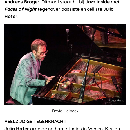
Andreas Broger
. Ditmaal staat hij bij
Jazz Inside
met
Faces of Night
tegenover bassiste en celliste
Julia
Hofer
.
David Helbock
VEELZIJDIGE TEGENKRACHT
Julia Hofer
groeide na haar studies in Wenen, Keulen