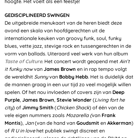
hoogte. Het voelt als een feestje!
GEDISCIPLINEERD SWINGEN
De uitgebreide menukaart van de heren biedt deze
avond een skala van hoofdgerechten uit de
internationale keuken van groovy funk, soul, funky
blues, vette jazz, stevige rock en tussengerechten in de
vorm van ballads. Uiteraard veel werk van hun album
Taste of Culture
. Het concert wordt geopend met
Ain’t
it funky now
van
James Brown
en in rap tempo volgt
de wereldhit
Sunny
van
Bobby Hebb
. Het is duidelijk dat
de mannen graag in een uur tijd zo veel mogelijk willen
spelen. Of het nou invloeden of covers zijn van
Deep
Purple
,
James Brown
,
Stevie Wonder
(
Living fort he
city
) of
Jimmy Smith
(
Chicken Shack
) of één van de
vele eigen nummers zoals
Mozarella (
van
Frank
Montis
),
Jan
(van de hand van
Goudsmit
en
Akkerman
)
of
R U in love
het publiek swingt discreet en