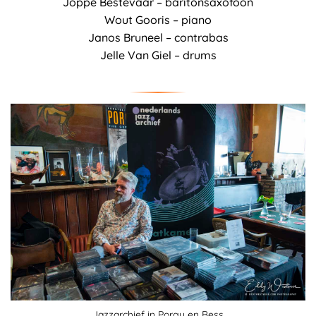
Joppe Bestevaar – baritonsaxofoon
Wout Gooris – piano
Janos Bruneel – contrabas
Jelle Van Giel – drums
Jazzarchief in Porgy en Bess