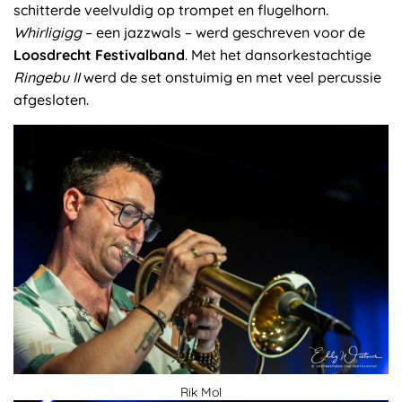
schitterde veelvuldig op trompet en flugelhorn.
Whirligigg
– een jazzwals – werd geschreven voor de
Loosdrecht Festivalband
. Met het dansorkestachtige
Ringebu II
werd de set onstuimig en met veel percussie
afgesloten.
Rik Mol