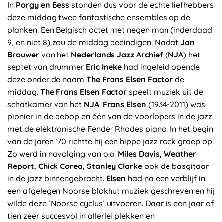
In
Porgy en Bess
stonden dus voor de echte liefhebbers
deze middag twee fantastische ensembles op de
planken. Een Belgisch octet met negen man (inderdaad
9, en niet 8) zou de middag beëindigen. Nadat
Jan
Brouwer
van het
Nederlands Jazz Archief
(
NJA
) het
septet van drummer
Eric Ineke
had ingeleid opende
deze onder de naam
The Frans Elsen Factor
de
middag.
The Frans Elsen Factor
speelt muziek uit de
schatkamer van het
NJA
.
Frans Elsen
(1934-2011) was
pionier in de bebop en één van de voorlopers in de jazz
met de elektronische Fender Rhodes piano. In het begin
van de jaren ’70 richtte hij een hippe jazz rock groep op.
Zo werd in navolging van o.a.
Miles Davis
,
Weather
Report
,
Chick Corea
,
Stanley Clarke
ook de basgitaar
in de jazz binnengebracht.
Elsen
had na een verblijf in
een afgelegen Noorse blokhut muziek geschreven en hij
wilde deze ’Noorse cyclus’ uitvoeren. Daar is een jaar of
tien zeer succesvol in allerlei plekken en