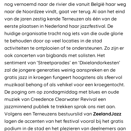
nog vernoemd naar de rivier die vanuit België haar weg
naar de Noordzee vindt, gaat ver terug. Al aan het eind
van de jaren zestig kende Terneuzen als één van de
eerste plaatsen in Nederland haar jazzfestival. De
huidige organisatie tracht nog iets van die oude glorie
te behouden door op veel locaties in de stad
activiteiten te ontplooien of te ondersteunen. Zo zijn er
ook concerten van bigbands met solisten. Het
sentiment van ‘Streetparades’ en ‘Dixielandorkesten’
zal de jongere generaties weinig aanspreken en de
gratis jazz in kroegen fungeert hoogstens als sfeervol
muzikaal behang of als vehikel voor een kroegentocht.
De poging om op zondagmiddag met blues en oude
muziek van Creedence Clearwater Revival een
jazzminnend publiek te trekken sprak ons niet aan.
Volgens een Terneuzens bestuurslid van
ZeelandJazz
lagen de accenten van het festival vooral bij het gratis
podium in de stad en het plezieren van deelnemers aan