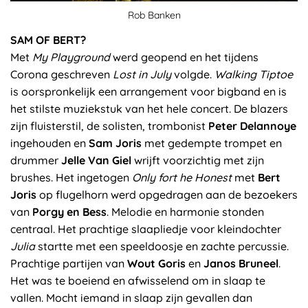
Rob Banken
SAM OF BERT?
Met
My Playground
werd geopend en het tijdens
Corona geschreven
Lost in July
volgde.
Walking Tiptoe
is oorspronkelijk een arrangement voor bigband en is
het stilste muziekstuk van het hele concert. De blazers
zijn fluisterstil, de solisten, trombonist
Peter Delannoye
ingehouden en
Sam Joris
met gedempte trompet en
drummer
Jelle Van Giel
wrijft voorzichtig met zijn
brushes. Het ingetogen
Only fort he Honest
met
Bert
Joris
op flugelhorn werd opgedragen aan de bezoekers
van
Porgy en Bess
. Melodie en harmonie stonden
centraal. Het prachtige slaapliedje voor kleindochter
Julia
startte met een speeldoosje en zachte percussie.
Prachtige partijen van
Wout Goris
en
Janos Bruneel
.
Het was te boeiend en afwisselend om in slaap te
vallen. Mocht iemand in slaap zijn gevallen dan