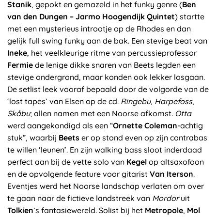
Stanik
, gepokt en gemazeld in het funky genre (
Ben
van den Dungen – Jarmo Hoogendijk Quintet
) startte
met een mysterieus introotje op de Rhodes en dan
gelijk full swing funky aan de bak. Een stevige beat van
Ineke
, het veelkleurige ritme van percussieprofessor
Fermie
de lenige dikke snaren van Beets legden een
stevige ondergrond, maar konden ook lekker losgaan.
De setlist leek vooraf bepaald door de volgorde van de
‘lost tapes’ van Elsen op de cd.
Ringebu
,
Harpefoss
,
Skåbu
; allen namen met een Noorse afkomst.
Otta
werd aangekondigd als een “
Ornette Coleman
-achtig
stuk”, waarbij
Beets
er op stond even op zijn contrabas
te willen ‘leunen’. En zijn walking bass sloot inderdaad
perfect aan bij de vette solo van
Kegel
op altsaxofoon
en de opvolgende feature voor gitarist
Van Iterson
.
Eventjes werd het Noorse landschap verlaten om over
te gaan naar de fictieve landstreek van
Mordor
uit
Tolkien
’s fantasiewereld. Solist bij het
Metropole
,
Mol