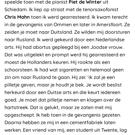
speelde toen met de pianist
Piet de Winter
uit
Schiedam. Ik liep op straat met de tenorsaxofonist
Chris Mahn
toen ik werd gearresteerd. Ik kwam terecht
in de gevangenis van Ommen en later in Amersfoort. Ze
zeiden je moet naar Duitsland. Ze wilden mij doorsturen
naar Rusland. Ik werd gekeurd door een Nederlandse
arts. Hij had abortus gepleegd bij een Joodse vrouw.
Dat was uitgelekt en prompt werd hij gearresteerd en
moest de Hollanders keuren. Hij rookte als een
schoorsteen. Ik had wat sigaretten en helemaal geen
zin om naar Rusland te gaan. Hij zei: ‘ik zal je een
pilletje geven, maar je houdt je bek. Je wordt beslist
herkeurd door een Duitse arts en die keurt iedereen
goed. Je moet dat pilletje nemen en klagen over de
hartstreek. Dat is gelukt, maar ze zaten met mij
opgescheept. Ik heb toen in de gevangenis gezeten.
Daarna hebben ze mij in een cementfabriek laten
werken. Een vriend van mij, een student uit Twente, lag