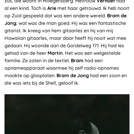
zus, die woont in Hillegersberg. Mevrouw
Verhoef
had
al een kind. Toch is
Arie
met haar getrouwd. Ik heb nooit
op Zuid gespeeld dat was een andere wereld.
Bram de
Jong
; wat was die man goed. Hij was een fantastische
gitarist. Ik kreeg van hem gitaarles en hij van mij
Hawaiian gitaarles, maar daar heeft hij nooit wat mee
gedaan. Hij woonde aan de Gordelweg 171. Hij had les
gehad van de heer
Martin
. Het was een welgestelde
familie. Ze zaten in de textiel.
Bram
had een
opnameapparaat waarmee hij zelf radio-opnames
maakte op glasplaten.
Bram de Jong
had een zoon en
die was iets bij de Shell, geloof ik.