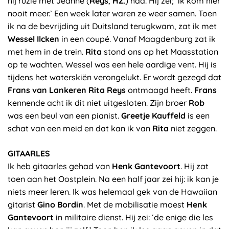
hij ruzie met Jeanne (
Reys
,
HZ
.) had. Hij zei; ‘ik kom hier
nooit meer.’ Een week later waren ze weer samen. Toen
ik na de bevrijding uit Duitsland terugkwam, zat ik met
Wessel Ilcken
in een coupé. Vanaf Maagdenburg zat ik
met hem in de trein.
Rita
stond ons op het Maasstation
op te wachten. Wessel was een hele aardige vent. Hij is
tijdens het waterskiën verongelukt. Er wordt gezegd dat
Frans van Lankeren Rita Reys
ontmaagd heeft.
Frans
kennende acht ik dit niet uitgesloten. Zijn broer
Rob
was een beul van een pianist.
Greetje Kauffeld
is een
schat van een meid en dat kan ik van
Rita
niet zeggen.
GITAARLES
Ik heb gitaarles gehad van
Henk Gantevoort
. Hij zat
toen aan het Oostplein. Na een half jaar zei hij: ik kan je
niets meer leren. Ik was helemaal gek van de Hawaiian
gitarist
Gino Bordin
. Met de mobilisatie moest
Henk
Gantevoort
in militaire dienst. Hij zei: ‘de enige die les