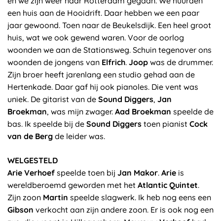
en we zijn weer naar Rotterdam gegaan. We huurden
een huis aan de Hooidrift. Daar hebben we een paar
jaar gewoond. Toen naar de Beukelsdijk. Een heel groot
huis, wat we ook gewend waren. Voor de oorlog
woonden we aan de Stationsweg. Schuin tegenover ons
woonden de jongens van
Elfrich
.
Joop
was de drummer.
Zijn broer heeft jarenlang een studio gehad aan de
Hertenkade. Daar gaf hij ook pianoles. Die vent was
uniek. De gitarist van de
Sound Diggers
,
Jan
Broekman
, was mijn zwager.
Aad Broekman
speelde de
bas. Ik speelde bij de
Sound Diggers
toen pianist
Cock
van de Berg
de leider was.
WELGESTELD
Arie Verhoef
speelde toen bij
Jan Makor
.
Arie
is
wereldberoemd geworden met het
Atlantic Quintet
.
Zijn zoon
Martin
speelde slagwerk. Ik heb nog eens een
Gibson
verkocht aan zijn andere zoon. Er is ook nog een