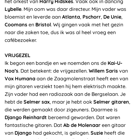
het orkest van
Harry Hidskes
. Vaak ook in dancing
Lybelle
. Mijn oom was daar directeur. Mijn vader was
bloemist en leverde aan
Atlanta
,
Pschorr
,
De Unie
,
Coomans
en
Bristol
. Wij gingen vaak met het gezin
naar die zaken toe, dus ik was al heel vroeg een
cafébezoeker.
VRIJGEZEL
Ik begon een bandje en we noemden ons de
Kai-U-
Noa’s
. Dat betekent: de vrijgezellen.
Willem Saris
van
Vox Humana
aan de Zaagmolenstraat heeft een van
mijn gitaren verziekt toen hij hem elektrisch maakte.
Zijn vader had een radiozaak aan de Bergselaan. Je
hebt de
Selmer sax
, maar je hebt ook
Selmer gitaren
,
die werden gemaakt door zigeuners. Daarmee is
Django Reinhardt
beroemd geworden. Dat waren
fantastische gitaren. Dat
Ab de Molenaar
een gitaar
van
Django
had gekocht, is gelogen.
Suzie
heeft die