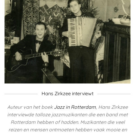
Hans Zirkzee interviewt
Auteur van het boek
Jazz in Rotterdam
, Hans Zirkzee
interviewde talloze jazzmuzikanten die een band met
Rotterdam hebben of hadden.
Muzikanten die veel
reizen en mensen ontmoeten hebben vaak mooie en