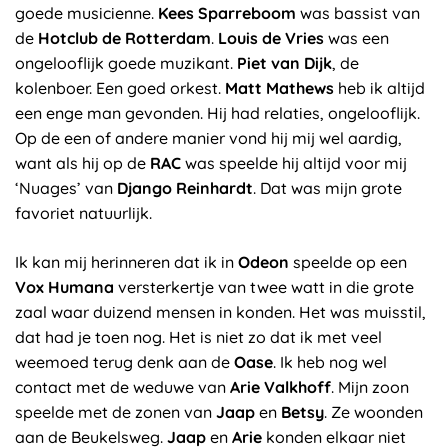
goede musicienne.
Kees Sparreboom
was bassist van
de
Hotclub de Rotterdam
.
Louis de Vries
was een
ongelooflijk goede muzikant.
Piet van Dijk
, de
kolenboer. Een goed orkest.
Matt Mathews
heb ik altijd
een enge man gevonden. Hij had relaties, ongelooflijk.
Op de een of andere manier vond hij mij wel aardig,
want als hij op de
RAC
was speelde hij altijd voor mij
‘Nuages’ van
Django Reinhardt
. Dat was mijn grote
favoriet natuurlijk.
Ik kan mij herinneren dat ik in
Odeon
speelde op een
Vox Humana
versterkertje van twee watt in die grote
zaal waar duizend mensen in konden. Het was muisstil,
dat had je toen nog. Het is niet zo dat ik met veel
weemoed terug denk aan de
Oase
. Ik heb nog wel
contact met de weduwe van
Arie Valkhoff
. Mijn zoon
speelde met de zonen van
Jaap
en
Betsy
. Ze woonden
aan de Beukelsweg.
Jaap
en
Arie
konden elkaar niet