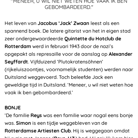
"MENEER, U WIL NIET WETEN HOE VAAK IK BEN
GEBOMBARDEERD."
Het leven van
Jacobus ‘Jack’ Zwaan
leest als een
spannend boek. De latere gitarist van het in eigen stad
zeer ondergewaardeerde
Quintette du Hotclub de
Rotterdam
werd in februari 1943 door de nazi’s
opgepakt als represaille voor de aanslag op
Alexander
Seyffardt
. Vijfduizend ‘Plutokratensöhnen’
(rijkeluiszoontjes, voornamelijk studenten) werden naar
Duitsland weggevoerd. Toch beleefde Jack een
geweldige tijd in Duitsland. ‘Meneer, u wil niet weten hoe
vaak ik ben gebombardeerd.’
BONJE
‘De familie
Reys
was een familie waar nogal eens bonje
was.
Simon
is een tijdje weggebleven van de
Rotterdamse Artiesten Club
. Hij is weggegaan omdat