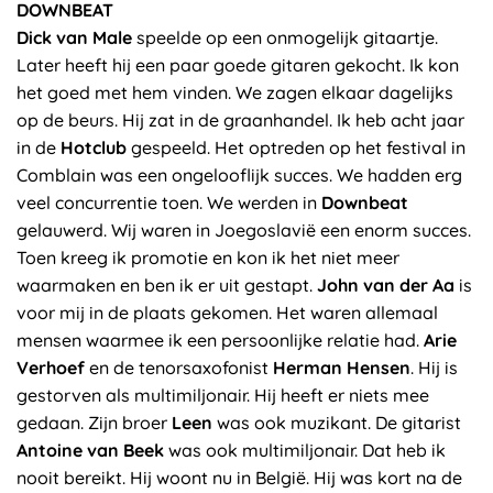
DOWNBEAT
Dick van Male
speelde op een onmogelijk gitaartje.
Later heeft hij een paar goede gitaren gekocht. Ik kon
het goed met hem vinden. We zagen elkaar dagelijks
op de beurs. Hij zat in de graanhandel. Ik heb acht jaar
in de
Hotclub
gespeeld. Het optreden op het festival in
Comblain was een ongelooflijk succes. We hadden erg
veel concurrentie toen. We werden in
Downbeat
gelauwerd. Wij waren in Joegoslavië een enorm succes.
Toen kreeg ik promotie en kon ik het niet meer
waarmaken en ben ik er uit gestapt.
John van der Aa
is
voor mij in de plaats gekomen. Het waren allemaal
mensen waarmee ik een persoonlijke relatie had.
Arie
Verhoef
en de tenorsaxofonist
Herman Hensen
. Hij is
gestorven als multimiljonair. Hij heeft er niets mee
gedaan. Zijn broer
Leen
was ook muzikant. De gitarist
Antoine van Beek
was ook multimiljonair. Dat heb ik
nooit bereikt. Hij woont nu in België. Hij was kort na de