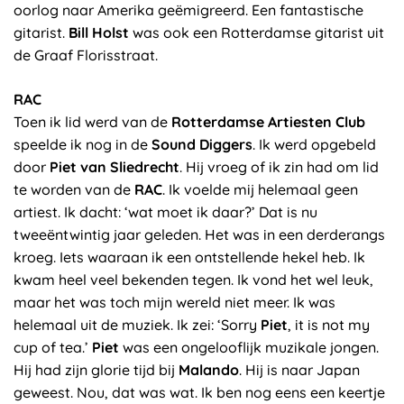
oorlog naar Amerika geëmigreerd. Een fantastische
gitarist.
Bill Holst
was ook een Rotterdamse gitarist uit
de Graaf Florisstraat.
RAC
Toen ik lid werd van de
Rotterdamse Artiesten Club
speelde ik nog in de
Sound Diggers
. Ik werd opgebeld
door
Piet van Sliedrecht
. Hij vroeg of ik zin had om lid
te worden van de
RAC
. Ik voelde mij helemaal geen
artiest. Ik dacht: ‘wat moet ik daar?’ Dat is nu
tweeëntwintig jaar geleden. Het was in een derderangs
kroeg. Iets waaraan ik een ontstellende hekel heb. Ik
kwam heel veel bekenden tegen. Ik vond het wel leuk,
maar het was toch mijn wereld niet meer. Ik was
helemaal uit de muziek. Ik zei: ‘Sorry
Piet
, it is not my
cup of tea.’
Piet
was een ongelooflijk muzikale jongen.
Hij had zijn glorie tijd bij
Malando
. Hij is naar Japan
geweest. Nou, dat was wat. Ik ben nog eens een keertje