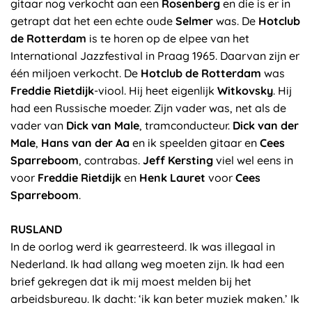
gitaar nog verkocht aan een
Rosenberg
en die is er in
getrapt dat het een echte oude
Selmer
was. De
Hotclub
de Rotterdam
is te horen op de elpee van het
International Jazzfestival in Praag 1965. Daarvan zijn er
één miljoen verkocht. De
Hotclub de Rotterdam
was
Freddie Rietdijk
-viool. Hij heet eigenlijk
Witkovsky
. Hij
had een Russische moeder. Zijn vader was, net als de
vader van
Dick van Male
, tramconducteur.
Dick van der
Male
,
Hans van der Aa
en ik speelden gitaar en
Cees
Sparreboom
, contrabas.
Jeff Kersting
viel wel eens in
voor
Freddie Rietdijk
en
Henk Lauret
voor
Cees
Sparreboom
.
RUSLAND
In de oorlog werd ik gearresteerd. Ik was illegaal in
Nederland. Ik had allang weg moeten zijn. Ik had een
brief gekregen dat ik mij moest melden bij het
arbeidsbureau. Ik dacht: ‘ik kan beter muziek maken.’ Ik