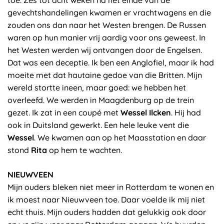
toe. Zes tot acht weken na het einde van de
gevechtshandelingen kwamen er vrachtwagens en die
zouden ons dan naar het Westen brengen. De Russen
waren op hun manier vrij aardig voor ons geweest. In
het Westen werden wij ontvangen door de Engelsen.
Dat was een deceptie. Ik ben een Anglofiel, maar ik had
moeite met dat hautaine gedoe van die Britten. Mijn
wereld stortte ineen, maar goed: we hebben het
overleefd. We werden in Maagdenburg op de trein
gezet. Ik zat in een coupé met
Wessel Ilcken
. Hij had
ook in Duitsland gewerkt. Een hele leuke vent die
Wessel
. We kwamen aan op het Maasstation en daar
stond
Rita
op hem te wachten.
NIEUWVEEN
Mijn ouders bleken niet meer in Rotterdam te wonen en
ik moest naar Nieuwveen toe. Daar voelde ik mij niet
echt thuis. Mijn ouders hadden dat gelukkig ook door