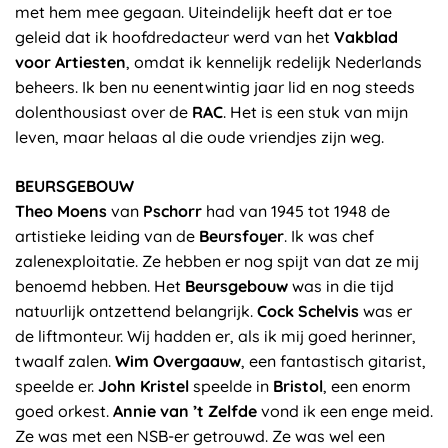
met hem mee gegaan. Uiteindelijk heeft dat er toe
geleid dat ik hoofdredacteur werd van het
Vakblad
voor Artiesten
, omdat ik kennelijk redelijk Nederlands
beheers. Ik ben nu eenentwintig jaar lid en nog steeds
dolenthousiast over de
RAC
. Het is een stuk van mijn
leven, maar helaas al die oude vriendjes zijn weg.
BEURSGEBOUW
Theo Moens
van
Pschorr
had van 1945 tot 1948 de
artistieke leiding van de
Beursfoyer
. Ik was chef
zalenexploitatie. Ze hebben er nog spijt van dat ze mij
benoemd hebben. Het
Beursgebouw
was in die tijd
natuurlijk ontzettend belangrijk.
Cock Schelvis
was er
de liftmonteur. Wij hadden er, als ik mij goed herinner,
twaalf zalen.
Wim Overgaauw
, een fantastisch gitarist,
speelde er.
John Kristel
speelde in
Bristol
, een enorm
goed orkest.
Annie van ’t Zelfde
vond ik een enge meid.
Ze was met een NSB-er getrouwd. Ze was wel een