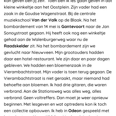
kan geven ben jij zelf.’ Toen ben ik les gaan geven in dat
kleine winkeltje aan het Oostplein. Zijn vader had een
zaak in de Goudse Wagenstraat. Bij de centrale
muziekschool
Van der Valk
op de Blaak. Na het
bombardement van 14 mei is
Gantevoort
naar de Jan
Sonoystraat gegaan. Hij heeft ook nog een winkeltje
gehad aan de Walenburgerweg waar nu de
Raadskelder
zit. Na het bombardement zijn we
gevlucht naar Nieuwveen. Mijn grootouders hadden
daar een hotel-restaurant. We zijn daar en paar dagen
gebleven. We hadden een bloemenzaak in de
Vierambachtstraat. Mijn vader is toen terug gegaan. De
Vierambachtstraat is niet geraakt, maar niemand had
behoefte aan bloemen. Ik had drie gitaren, die waren
verbrand. Aan de Stationsweg was alles weg, alles
verbrand. Geen voltreffers. Dan moet je weer opnieuw
beginnen. Met lesgeven en wat optredens kon ik toch
een collectie opbouwen. Ik heb in
Odeon
gespeeld met