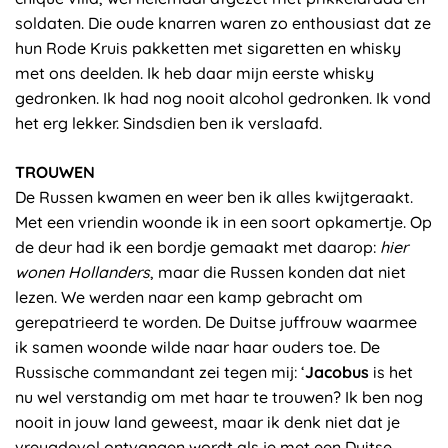
soldaten. Die oude knarren waren zo enthousiast dat ze
hun Rode Kruis pakketten met sigaretten en whisky
met ons deelden. Ik heb daar mijn eerste whisky
gedronken. Ik had nog nooit alcohol gedronken. Ik vond
het erg lekker. Sindsdien ben ik verslaafd.
TROUWEN
De Russen kwamen en weer ben ik alles kwijtgeraakt.
Met een vriendin woonde ik in een soort opkamertje. Op
de deur had ik een bordje gemaakt met daarop:
hier
wonen Hollanders
, maar die Russen konden dat niet
lezen. We werden naar een kamp gebracht om
gerepatrieerd te worden. De Duitse juffrouw waarmee
ik samen woonde wilde naar haar ouders toe. De
Russische commandant zei tegen mij: ‘
Jacobus
is het
nu wel verstandig om met haar te trouwen? Ik ben nog
nooit in jouw land geweest, maar ik denk niet dat je
vreugdevol ontvangen wordt als je met een Duitse