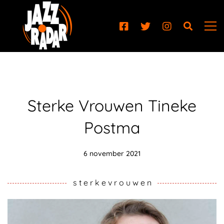
Sterke Vrouwen Tineke
Postma
6 november 2021
s t e r k e v r o u w e n