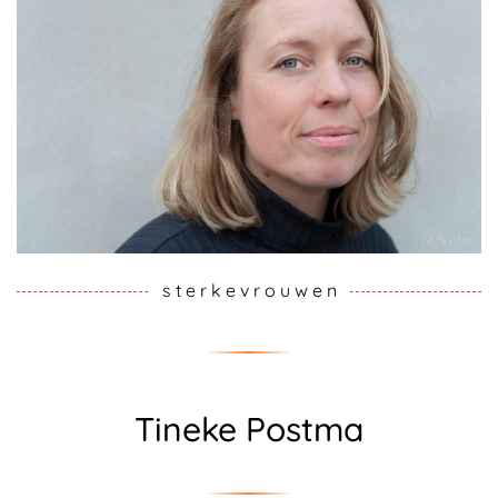
s t e r k e v r o u w e n
Tineke Postma