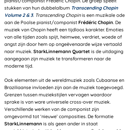
pianist/componist Frédéric Chopin. De groep speelt
stukken van hun dubbelalbum
Transcending Chopin
Volume 2 & 3
.
Transcending Chopin
is een muzikale ode
aan de Poolse pianist/componist
Frédéric Chopin
. De
muziek van Chopin heeft een tijdloos karakter. Emoties
van alle tijden zoals spijt, heimwee, verdriet, woede of
angst zijn door hem op ongeëvenaarde wijze vertaald
naar muziek.
StarkLinnemann Quartet
is de uitdaging
aangegaan zijn muziek te transformeren naar de
moderne tijd.
Ook elementen uit de wereldmuziek zoals Cubaanse en
Braziliaanse invloeden zijn aan de muziek toegevoegd.
Grenzen tussen muziekstijlen vervagen waardoor
sprake is van ware universele cross-over muziek.
Verschillende werken van de componist zijn
omgevormd tot ‘nieuwe’ composities. De formatie
StarkLinnemann
is als geen ander in staat