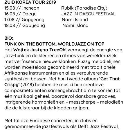
ZUID KOREA TOUR 2019
15.08 // Incheon Rubik (Paradise City)
16.08 // Daegu JAZZ IN DAEGU FESTIVAL
17.08 // Gapyeong Nami Island
18.08 // Gapyeong Nami Island
BIO:
FUNK ON THE BOTTOM, WORLDJAZZ ON TOP
Het
Wojtek Justyna TreeOh!
vermengt de energie van
jazz-funk en de kleuren en ritmes van wereldmuziek
met verfrissende nieuwe klanken. Fuzzy melodielijnen
worden moeiteloos gecombineerd met traditionele
Afrikaanse instrumenten en alles verpulverende
synthesizer-bassen. Met hun tweede album
‘Get That
Crispy’
(2018) hebben de musici hun creatieve
compositietalenten samengebracht om te komen tot
één muzikaal geheel, boordevol dansbare grooves,
intrigerende harmonieën en – messcherpe – melodieën
die de luisteraar bij de kladden grijpen.
Met talloze Europese concerten, in clubs en
gerenommeerde jazzfestivals als Delft Jazz Festival,