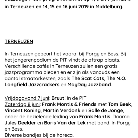
in Terneuzen en 14, 15 en 16 juni 2019 in Middelburg.
TERNEUZEN
In Terneuzen gebeurt het vooral bij Porgy en Bess. Bij
het jongerenpodium de PIT vindt de aftrap plaats.
Verschillende cafés in Terneuzen zullen een gratis
jazzprogramma bieden en er zijn als vanouds een
aantal straatorkesten, zoals
The Scat Cats
,
The N.O.
Longfield Jazzcrackers
en
MayDay Jazzband
.
Vrijdagavond 7 juni
:
Bruut!
In de PIT
Zaterdag 8 juni
:
Frank Montis & Friends
met
Tom Beek
,
Vincent Koning
,
Martin Verdonk
en
Salle de Jonge
,
onder de bezielende leiding van
Frank Montis
. Daarna
Jules Deelder
en
Boris Van der Lek
met band. In Porgy
en Bess.
Diverse bandjes bij de horeca.