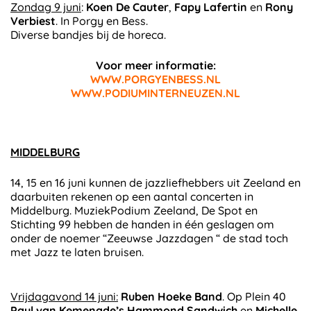
Zondag 9 juni
:
Koen De Cauter
,
Fapy Lafertin
en
Rony
Verbiest
. In Porgy en Bess.
Diverse bandjes bij de horeca.
Voor meer informatie:
WWW.PORGYENBESS.NL
WWW.PODIUMINTERNEUZEN.NL
MIDDELBURG
14, 15 en 16 juni kunnen de jazzliefhebbers uit Zeeland en
daarbuiten rekenen op een aantal concerten in
Middelburg. MuziekPodium Zeeland, De Spot en
Stichting 99 hebben de handen in één geslagen om
onder de noemer “Zeeuwse Jazzdagen “ de stad toch
met Jazz te laten bruisen.
Vrijdagavond 14 juni:
Ruben Hoeke Band
. Op Plein 40
Paul van Kemenade’s Hammond Sandwich
en
Michelle