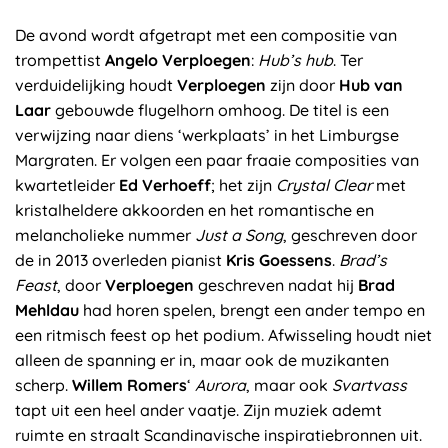
De avond wordt afgetrapt met een compositie van
trompettist
Angelo Verploegen
:
Hub’s hub
. Ter
verduidelijking houdt
Verploegen
zijn door
Hub van
Laar
gebouwde flugelhorn omhoog. De titel is een
verwijzing naar diens ‘werkplaats’ in het Limburgse
Margraten. Er volgen een paar fraaie composities van
kwartetleider
Ed Verhoeff
; het zijn
Crystal Clear
met
kristalheldere akkoorden en het romantische en
melancholieke nummer
Just a Song
, geschreven door
de in 2013 overleden pianist
Kris Goessens
.
Brad’s
Feast
, door
Verploegen
geschreven nadat hij
Brad
Mehldau
had horen spelen, brengt een ander tempo en
een ritmisch feest op het podium. Afwisseling houdt niet
alleen de spanning er in, maar ook de muzikanten
scherp.
Willem Romers
‘
Aurora
, maar ook
Svartvass
tapt uit een heel ander vaatje. Zijn muziek ademt
ruimte en straalt Scandinavische inspiratiebronnen uit.