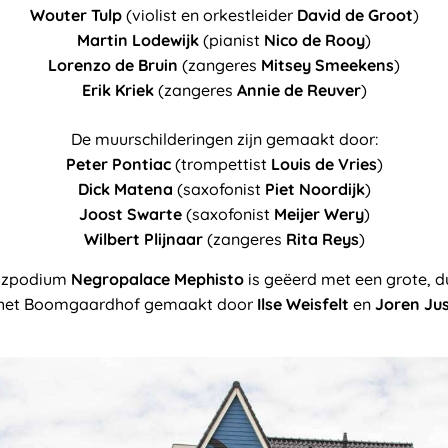
Wouter Tulp
(violist en orkestleider
David de Groot
)
Martin Lodewijk
(pianist
Nico de Rooy
)
Lorenzo de Bruin
(zangeres
Mitsey Smeekens
)
Erik Kriek
(zangeres
Annie de Reuver
)
De muurschilderingen zijn gemaakt door:
Peter Pontiac
(trompettist
Louis de Vries
)
Dick Matena
(saxofonist
Piet Noordijk
)
Joost Swarte
(saxofonist
Meijer Wery
)
Wilbert Plijnaar
(zangeres
Rita Reys
)
azzpodium
Negropalace Mephisto
is geëerd met een grote, 
n het Boomgaardhof gemaakt door
Ilse Weisfelt
en
Joren Ju