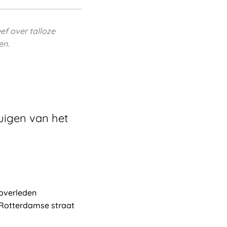
ef over talloze
en.
tuigen van het
 overleden
 Rotterdamse straat