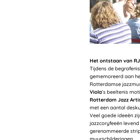
Het ontstaan van R
Tijdens de begrafeni
gememoreerd aan het f
Rotterdamse jazzmusi
Viola
’s beeltenis mo
Rotterdam Jazz Arti
met een aantal desku
Veel goede ideeën zi
jazzcoryfeeën levend
gerenommeerde stript
muurschilderingen.