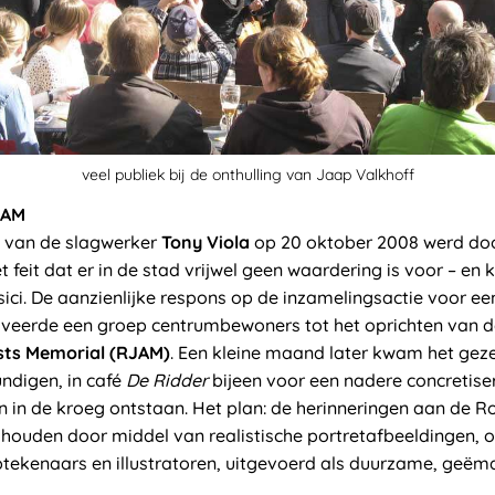
veel publiek bij de onthulling van Jaap Valkhoff
JAM
s van de slagwerker
Tony Viola
op 20 oktober 2008 werd doo
eit dat er in de stad vrijwel geen waardering is voor – en 
ci. De aanzienlijke respons op de inzamelingsactie voor e
tiveerde een groep centrumbewoners tot het oprichten van de
sts Memorial (RJAM)
. Een kleine maand later kwam het geze
ndigen, in café
De Ridder
bijeen voor een nadere concretiser
jn in de kroeg ontstaan. Het plan: de herinneringen aan de 
 houden door middel van realistische portretafbeeldingen,
ekenaars en illustratoren, uitgevoerd als duurzame, geëma