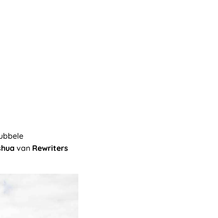
dubbele
shua
van
Rewriters