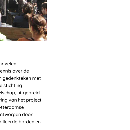
r velen
kennis over de
en gedenkteken met
 stichting
lschap, uitgebreid
ing van het project.
Rotterdamse
 ontworpen door
illeerde borden en