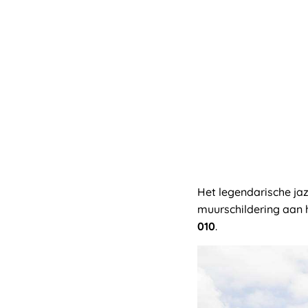
Het legendarische j
muurschildering aa
010
.