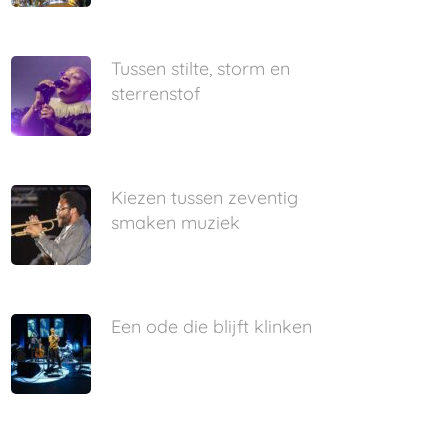
Tussen stilte, storm en
sterrenstof
Kiezen tussen zeventig
smaken muziek
Een ode die blijft klinken