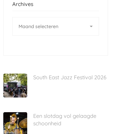
Archives
Archives
South East Jazz Festival 2026
Een slotdag vol gelaagde
schoonheid