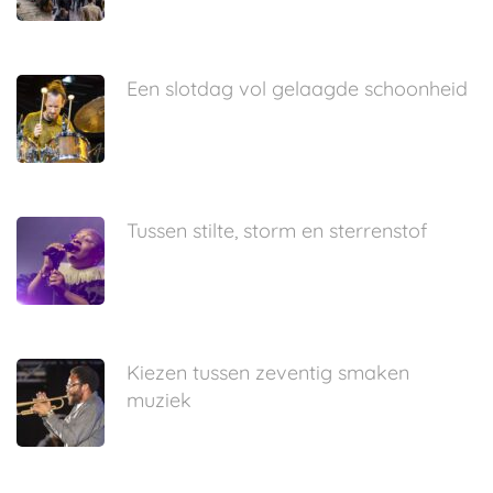
Een slotdag vol gelaagde schoonheid
Tussen stilte, storm en sterrenstof
Kiezen tussen zeventig smaken
muziek