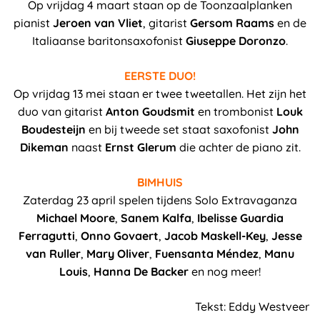
Op vrijdag 4 maart staan op de Toonzaalplanken
pianist
Jeroen van Vliet
, gitarist
Gersom Raams
en de
Italiaanse baritonsaxofonist
Giuseppe Doronzo
.
EERSTE DUO!
Op vrijdag 13 mei staan er twee tweetallen. Het zijn het
duo van gitarist
Anton Goudsmit
en trombonist
Louk
Boudesteijn
en bij tweede set staat saxofonist
John
Dikeman
naast
Ernst Glerum
die achter de piano zit.
BIMHUIS
Zaterdag 23 april spelen tijdens Solo Extravaganza
Michael Moore
,
Sanem Kalfa
,
Ibelisse Guardia
Ferragutti
,
Onno Govaert
,
Jacob Maskell-Key
,
Jesse
van Ruller
,
Mary Oliver
,
Fuensanta Méndez
,
Manu
Louis
,
Hanna De Backer
en nog meer!
Tekst: Eddy Westveer