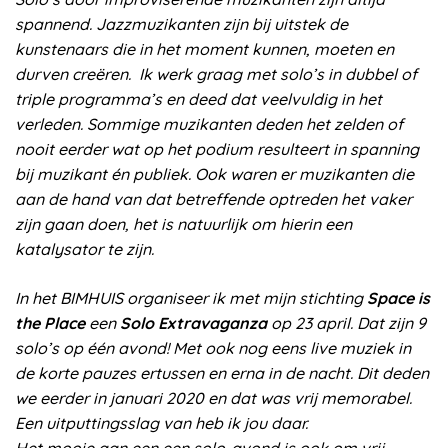
spannend. Jazzmuzikanten zijn bij uitstek de
kunstenaars die in het moment kunnen, moeten en
durven creëren. Ik werk graag met solo’s in dubbel of
triple programma’s en deed dat veelvuldig in het
verleden. Sommige muzikanten deden het zelden of
nooit eerder wat op het podium resulteert in spanning
bij muzikant én publiek. Ook waren er muzikanten die
aan de hand van dat betreffende optreden het vaker
zijn gaan doen, het is natuurlijk om hierin een
katalysator te zijn.
In het BIMHUIS organiseer ik met mijn stichting
Space is
the Place
een
Solo Extravaganza
op 23 april. Dat zijn 9
solo’s op één avond! Met ook nog eens live muziek in
de korte pauzes ertussen en erna in de nacht. Dit deden
we eerder in januari 2020 en dat was vrij memorabel.
Een uitputtingsslag van heb ik jou daar.
Het mooie aan een een solo-avond is ook om vrij