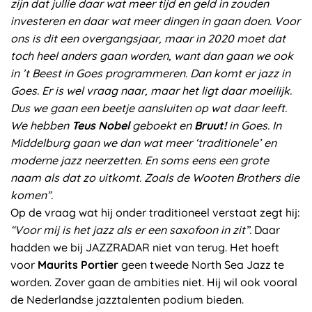
zijn dat jullie daar wat meer tijd en geld in zouden
investeren en daar wat meer dingen in gaan doen. Voor
ons is dit een overgangsjaar, maar in 2020 moet dat
toch heel anders gaan worden, want dan gaan we ook
in ’t Beest in Goes programmeren. Dan komt er jazz in
Goes. Er is wel vraag naar, maar het ligt daar moeilijk.
Dus we gaan een beetje aansluiten op wat daar leeft.
We hebben
Teus Nobel
geboekt en
Bruut!
in Goes. In
Middelburg gaan we dan wat meer ‘traditionele’ en
moderne jazz neerzetten. En soms eens een grote
naam als dat zo uitkomt. Zoals de Wooten Brothers die
komen”.
Op de vraag wat hij onder traditioneel verstaat zegt hij:
“Voor mij is het jazz als er een saxofoon in zit”.
Daar
hadden we bij JAZZRADAR niet van terug. Het hoeft
voor
Maurits Portier
geen tweede North Sea Jazz te
worden. Zover gaan de ambities niet. Hij wil ook vooral
de Nederlandse jazztalenten podium bieden.