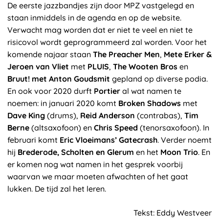
De eerste jazzbandjes zijn door MPZ vastgelegd en
staan inmiddels in de agenda en op de website.
Verwacht mag worden dat er niet te veel en niet te
risicovol wordt geprogrammeerd zal worden. Voor het
komende najaar staan
The Preacher Men
,
Mete Erker &
Jeroen van Vliet
met
PLUIS
,
The Wooten Bros
en
Bruut!
met Anton Goudsmit
gepland op diverse podia.
En ook voor 2020 durft
Portier
al wat namen te
noemen: in januari 2020 komt
Broken Shadows
met
Dave King
(drums),
Reid Anderson
(contrabas),
Tim
Berne
(altsaxofoon) en
Chris Speed
(tenorsaxofoon). In
februari komt
Eric Vloeimans’ Gatecrash
. Verder noemt
hij
Brederode, Scholten en Glerum
en het
Moon Trio
. En
er komen nog wat namen in het gesprek voorbij
waarvan we maar moeten afwachten of het gaat
lukken. De tijd zal het leren.
Tekst: Eddy Westveer