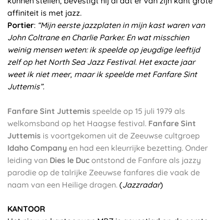
kunnen stellen, bevestigt hij al dat er van zijn kant grote
affiniteit is met jazz.
Portier
:
“Mijn eerste jazzplaten in mijn kast waren van
John Coltrane en Charlie Parker. En wat misschien
weinig mensen weten: ik speelde op jeugdige leeftijd
zelf op het North Sea Jazz Festival. Het exacte jaar
weet ik niet meer, maar ik speelde met Fanfare Sint
Juttemis”.
Fanfare Sint Juttemis
speelde op 15 juli 1979 als
welkomsband op het Haagse festival.
Fanfare Sint
Juttemis
is voortgekomen uit de Zeeuwse cultgroep
Idaho Company
en had een kleurrijke bezetting. Onder
leiding van
Dies le Duc
ontstond de Fanfare als jazzy
parodie op de talrijke Zeeuwse fanfares die vaak de
naam van een Heilige dragen.
(
Jazzradar
)
KANTOOR