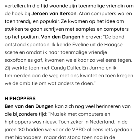
vertellen. In die tijd woonde zijn toenmalige vriendin om
de hoek bij
Jeroen van Iterson
. Atari computers waren
toen trendy en populair. Ze kwamen op het idee om
stukken te gaan schrijven met samples en computers
op het podium.
Van den Dungen
hierover:
“De band
ontstond spontaan. Ik kende Eveline uit de Haagse
scene en omdat ik haar toenmalige vriendje
saxofoonles gaf, kwamen we elkaar zo wel eens tegen.
Zij werkte toen met Candy Dulfer. En Jarmo en ik
timmerden aan de weg met ons kwintet en toen kregen
we de ambitie om wat anders te doen.”
HIPHOPPERS
Ben van den Dungen
kan zich nog veel herinneren van
die bijzondere tijd:
“Muziek met computers en
hiphoppers was nieuw. Toch zeker in Nederland. In de
jaren ’80 hadden we voor de VPRO al eens iets gedaan
met hiphoppers, maar dat stond toen nog in de