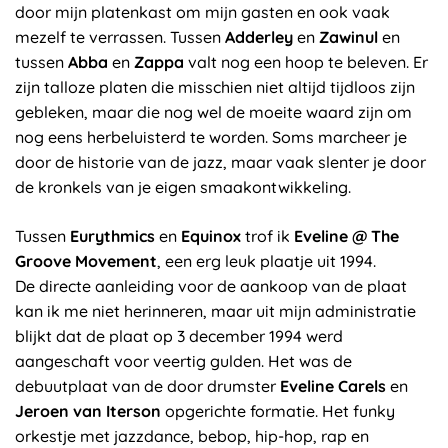
door mijn platenkast om mijn gasten en ook vaak
mezelf te verrassen. Tussen
Adderley
en
Zawinul
en
tussen
Abba
en
Zappa
valt nog een hoop te beleven. Er
zijn talloze platen die misschien niet altijd tijdloos zijn
gebleken, maar die nog wel de moeite waard zijn om
nog eens herbeluisterd te worden. Soms marcheer je
door de historie van de jazz, maar vaak slenter je door
de kronkels van je eigen smaakontwikkeling.
Tussen
Eurythmics
en
Equinox
trof ik
Eveline @ The
Groove Movement
, een erg leuk plaatje uit 1994.
De directe aanleiding voor de aankoop van de plaat
kan ik me niet herinneren, maar uit mijn administratie
blijkt dat de plaat op 3 december 1994 werd
aangeschaft voor veertig gulden. Het was de
debuutplaat van de door drumster
Eveline Carels
en
Jeroen van Iterson
opgerichte formatie. Het funky
orkestje met jazzdance, bebop, hip-hop, rap en