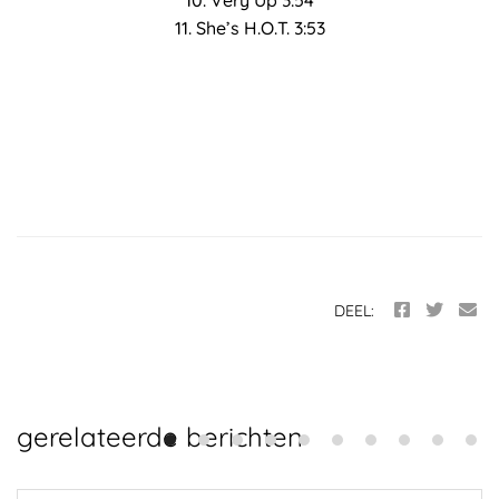
10. Very Up 3:54
11. She’s H.O.T. 3:53
DEEL:
gerelateerde berichten