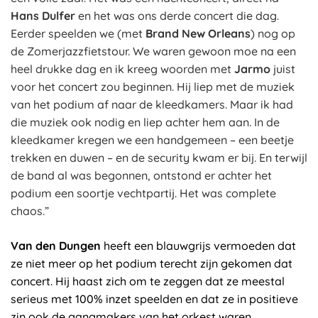
Hans Dulfer
en het was ons derde concert die dag.
Eerder speelden we (met
Brand New Orleans
) nog op
de Zomerjazzfietstour. We waren gewoon moe na een
heel drukke dag en ik kreeg woorden met
Jarmo
juist
voor het concert zou beginnen. Hij liep met de muziek
van het podium af naar de kleedkamers. Maar ik had
die muziek ook nodig en liep achter hem aan. In de
kleedkamer kregen we een handgemeen – een beetje
trekken en duwen – en de security kwam er bij. En terwijl
de band al was begonnen, ontstond er achter het
podium een soortje vechtpartij. Het was complete
chaos.”
Van den Dungen
heeft een blauwgrijs vermoeden dat
ze niet meer op het podium terecht zijn gekomen dat
concert. Hij haast zich om te zeggen dat ze meestal
serieus met 100% inzet speelden en dat ze in positieve
zin ook de gangmakers van het orkest waren.